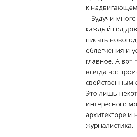
к надвигающем
Будучи много л
каждый год до
писать новогод
облегчения и у
главное. А вот
всегда воспрои
свойственным
Это лишь неко
интересного м
архитекторе и н
журналистика.