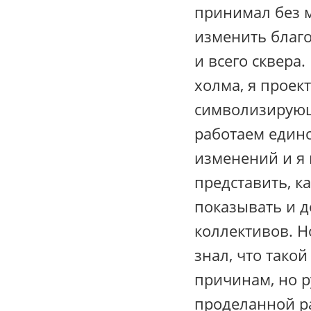
принимал без 
изменить благ
и всего сквера
холма, я проек
символизирующ
работаем един
изменений и я 
представить, к
показывать и д
коллективов. Н
знал, что тако
причинам, но р
проделанной ра