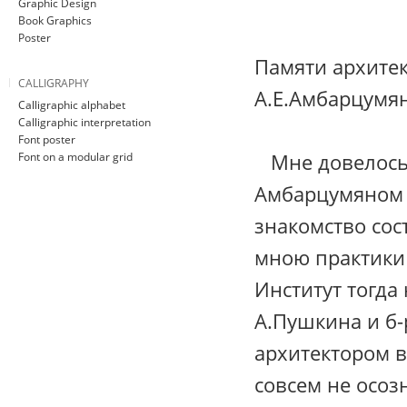
Graphic Design
Book Graphics
Poster
Памяти архите
CALLIGRAPHY
А.Е.Амбарцумя
Calligraphic alphabet
Calligraphic interpretation
Font poster
Мне довелось 
Font on a modular grid
Амбарцумяном 
знакомство сос
мною практики
Институт тогда
А.Пушкина и б-
архитектором в
совсем не осоз