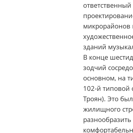
ответственный 
проектировани
микрорайонов н
художественно
зданий музыкал
В конце шестид
зодчий сосредо
основном, на т
102-й типовой 
Троян). Это бы
жилищного стро
разнообразить 
комфортабельн