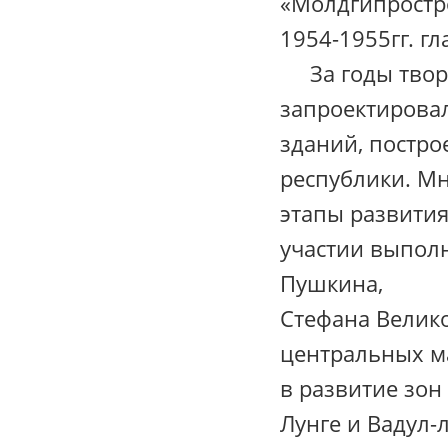
«Молдгипростро
1954-1955гг. г
За годы творч
запроектировал
зданий, постро
республики. М
этапы развития
участии выполн
Пушкина,
Стефана Велико
центральных м
в развитие зон
Лунге и Вадул-