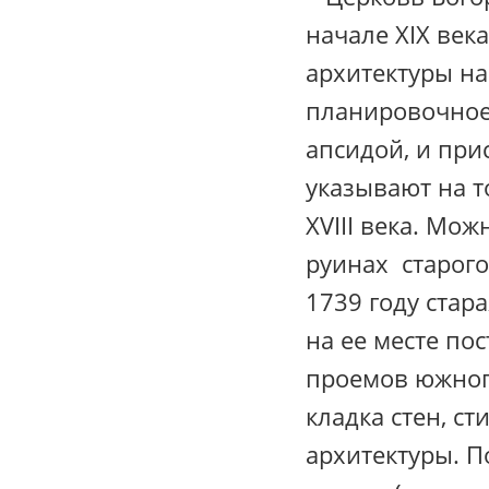
начале XIX век
архитектуры н
планировочное 
апсидой, и при
указывают на т
XVIII века. Мо
руинах старого
1739 году стар
на ее месте по
проемов южног
кладка стен, с
архитектуры. П