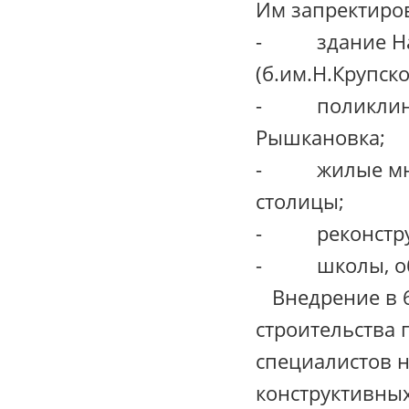
Им запректиров
- здание Нац
(б.им.Н.Крупско
- поликлиник
Рышкановка;
- жилые мног
столицы;
- реконструкц
- школы, общ
Внедрение в 6
строительства 
специалистов 
конструктивных