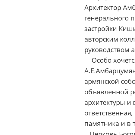
Архитектор Ам
генерального п
застройки Киши
авторским кол
руководством ар
Особо хочется
А.Е.Амбарцумян
армянской собо
объявленной р
архитектуры и 
ответственная,
памятника и в 
Церковь Богор