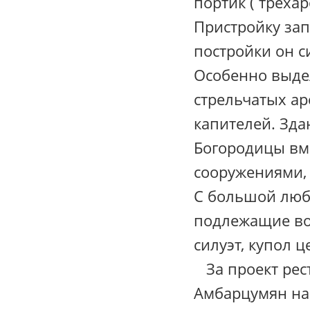
портик ( треха
Пристройку зап
постройки он с
Особенно выдел
стрельчатых ар
капителей. Зда
Богородицы вм
сооружениями, 
С большой люб
подлежащие во
силуэт, купол ц
За проект рес
Амбарцумян на