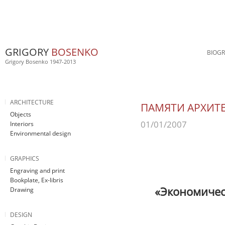
GRIGORY
BOSENKO
BIOG
Grigory Bosenko 1947-2013
ARCHITECTURE
ПАМЯТИ АРХИТЕ
Objects
01/01/2007
Interiors
Environmental design
GRAPHICS
Engraving and print
Bookplate, Ex-libris
«Экономиче
Drawing
DESIGN