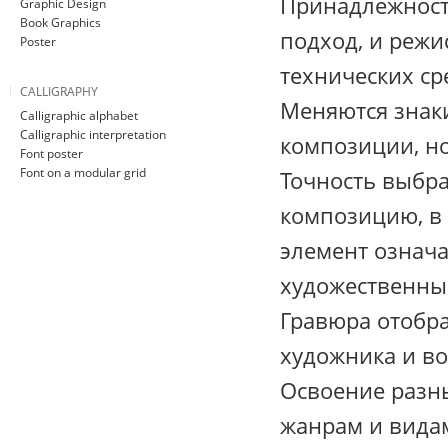
Принадлежность
Graphic Design
Book Graphics
подход, и режи
Poster
технических ср
CALLIGRAPHY
Меняются знаки
Calligraphic alphabet
Calligraphic interpretation
композиции, но
Font poster
Font on a modular grid
Точность выбра
композицию, в 
элемент означ
художественны
Гравюра отобр
художника и во
Освоение разн
жанрам и видам