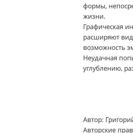
формы, непоср
жизни.
Графическая ин
расширяют виде
возможность э
Неудачная попы
углублению, р
Автор:
Григорий
Авторские пра